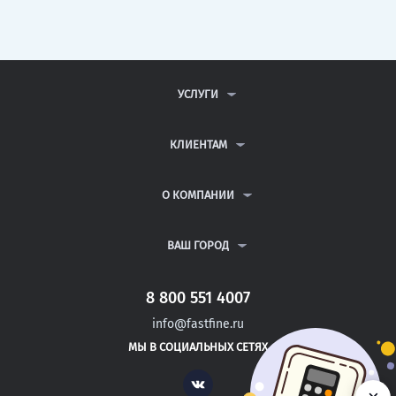
УСЛУГИ
КОНТРОЛЬНЫЕ РАБОТЫ
ДИПЛОМНЫЕ РАБОТЫ
КЛИЕНТАМ
КУРСОВЫЕ РАБОТЫ
АНТИПЛАГИАТ
РЕФЕРАТЫ
ВОПРОСЫ И ОТВЕТЫ
О КОМПАНИИ
ВСЕ УСЛУГИ
ПУБЛИЧНАЯ ОФЕРТА
О КОМПАНИИ
ПОЛИТИКА КОНФИДЕНЦИАЛЬНОСТИ
КОНТАКТЫ
ВАШ ГОРОД
АВТОРАМ
МОСКВА
САНКТ-ПЕТЕРБУРГ
8 800 551 4007
АКБУЛАК
info@fastfine.ru
НОВОТРОИЦК
МЫ В СОЦИАЛЬНЫХ СЕТЯХ
ИВАНГОРОД
Vk