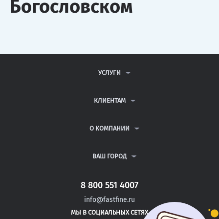
Богословском
УСЛУГИ
КОНТРОЛЬНЫЕ РАБОТЫ
ДИПЛОМНЫЕ РАБОТЫ
КЛИЕНТАМ
КУРСОВЫЕ РАБОТЫ
АНТИПЛАГИАТ
РЕФЕРАТЫ
ВОПРОСЫ И ОТВЕТЫ
О КОМПАНИИ
ВСЕ УСЛУГИ
ПУБЛИЧНАЯ ОФЕРТА
О КОМПАНИИ
ПОЛИТИКА КОНФИДЕНЦИАЛЬНОСТИ
КОНТАКТЫ
ВАШ ГОРОД
АВТОРАМ
МОСКВА
САНКТ-ПЕТЕРБУРГ
8 800 551 4007
АКБУЛАК
info@fastfine.ru
НОВОТРОИЦК
МЫ В СОЦИАЛЬНЫХ СЕТЯХ