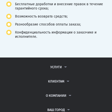
Бесплатные доработки и внесение правок в течение
гарантийного срока;
Возможность возврата средств;
Разнообразие способов оплаты заказа;
Конфиденциальность информации о заказчике и
исполнителе.
УСЛУГИ
КОНТРОЛЬНЫЕ РАБОТЫ
ДИПЛОМНЫЕ РАБОТЫ
КЛИЕНТАМ
КУРСОВЫЕ РАБОТЫ
АНТИПЛАГИАТ
РЕФЕРАТЫ
ВОПРОСЫ И ОТВЕТЫ
О КОМПАНИИ
ВСЕ УСЛУГИ
ПУБЛИЧНАЯ ОФЕРТА
О КОМПАНИИ
ПОЛИТИКА КОНФИДЕНЦИАЛЬНОСТИ
КОНТАКТЫ
ВАШ ГОРОД