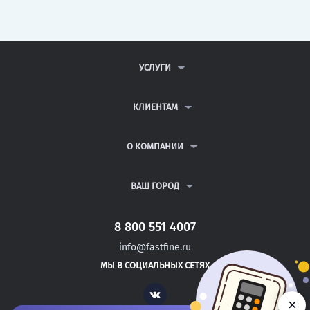
УСЛУГИ
КОНТРОЛЬНЫЕ РАБОТЫ
ДИПЛОМНЫЕ РАБОТЫ
КЛИЕНТАМ
КУРСОВЫЕ РАБОТЫ
АНТИПЛАГИАТ
РЕФЕРАТЫ
ВОПРОСЫ И ОТВЕТЫ
О КОМПАНИИ
ВСЕ УСЛУГИ
ПУБЛИЧНАЯ ОФЕРТА
О КОМПАНИИ
ПОЛИТИКА КОНФИДЕНЦИАЛЬНОСТИ
КОНТАКТЫ
ВАШ ГОРОД
АВТОРАМ
МОСКВА
САНКТ-ПЕТЕРБУРГ
8 800 551 4007
АКБУЛАК
info@fastfine.ru
НОВОТРОИЦК
МЫ В СОЦИАЛЬНЫХ СЕТЯХ
ИВАНГОРОД
Vk
×