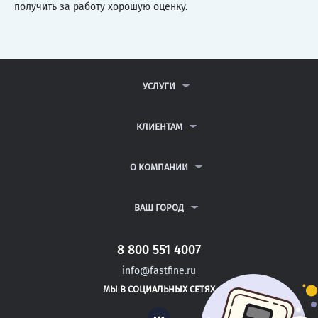
получить за работу хорошую оценку.
УСЛУГИ
КОНТРОЛЬНЫЕ РАБОТЫ
ДИПЛОМНЫЕ РАБОТЫ
КЛИЕНТАМ
КУРСОВЫЕ РАБОТЫ
АНТИПЛАГИАТ
РЕФЕРАТЫ
ВОПРОСЫ И ОТВЕТЫ
О КОМПАНИИ
ВСЕ УСЛУГИ
ПУБЛИЧНАЯ ОФЕРТА
О КОМПАНИИ
ПОЛИТИКА КОНФИДЕНЦИАЛЬНОСТИ
КОНТАКТЫ
ВАШ ГОРОД
АВТОРАМ
МОСКВА
САНКТ-ПЕТЕРБУРГ
8 800 551 4007
АКБУЛАК
info@fastfine.ru
НОВОТРОИЦК
МЫ В СОЦИАЛЬНЫХ СЕТЯХ
ИВАНГОРОД