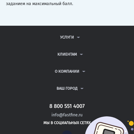
заданием на максимальный балл.
УСЛУГИ
КОНТРОЛЬНЫЕ РАБОТЫ
ДИПЛОМНЫЕ РАБОТЫ
КЛИЕНТАМ
КУРСОВЫЕ РАБОТЫ
АНТИПЛАГИАТ
РЕФЕРАТЫ
ВОПРОСЫ И ОТВЕТЫ
О КОМПАНИИ
ВСЕ УСЛУГИ
ПУБЛИЧНАЯ ОФЕРТА
О КОМПАНИИ
ПОЛИТИКА КОНФИДЕНЦИАЛЬНОСТИ
КОНТАКТЫ
ВАШ ГОРОД
АВТОРАМ
МОСКВА
САНКТ-ПЕТЕРБУРГ
8 800 551 4007
АКБУЛАК
info@fastfine.ru
НОВОТРОИЦК
МЫ В СОЦИАЛЬНЫХ СЕТЯХ
ИВАНГОРОД